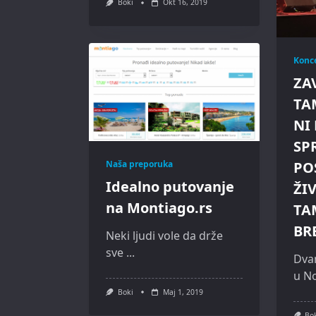
Boki
Okt 16, 2019
Konce
ZA
TA
NI 
SP
PO
Naša preporuka
Idealno putovanje
ŽI
na Montiago.rs
TA
BR
Neki ljudi vole da drže
sve
...
Dvan
u N
Boki
Maj 1, 2019
Bo