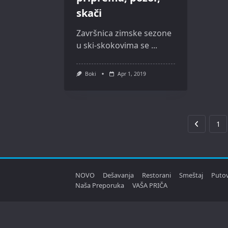
skači
Završnica zimske sezone
u ski-skokovima se
...
Boki
Apr 1, 2019
1
NOVO
Dešavanja
Restorani
Smeštaj
Puto
Naša Preporuka
VAŠA PRIČA