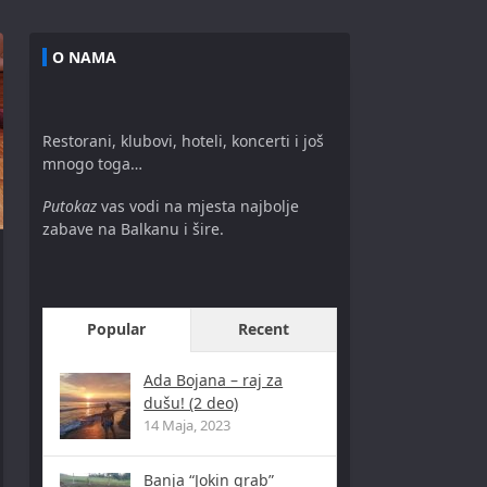
O NAMA
Restorani, klubovi, hoteli, koncerti i još
mnogo toga…
Putokaz
vas vodi na mjesta najbolje
zabave na Balkanu i šire.
Popular
Recent
Ada Bojana – raj za
dušu! (2 deo)
14 Maja, 2023
Banja “Jokin grab”