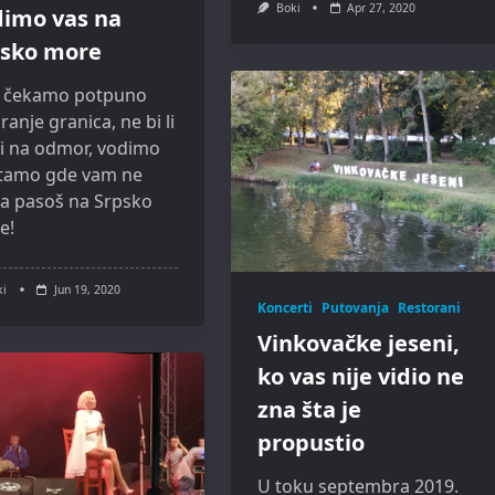
Boki
Apr 27, 2020
dimo vas na
psko more
 čekamo potpuno
ranje granica, ne bi li
li na odmor, vodimo
 tamo gde vam ne
ba pasoš na Srpsko
e!
ki
Jun 19, 2020
Koncerti
Putovanja
Restorani
Vinkovačke jeseni,
ko vas nije vidio ne
zna šta je
propustio
U toku septembra 2019.