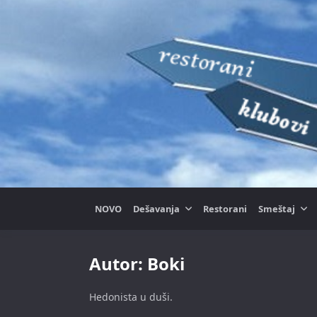
Skip
to
content
NOVO
Dešavanja
Restorani
Smeštaj
Autor:
Boki
Hedonista u duši.