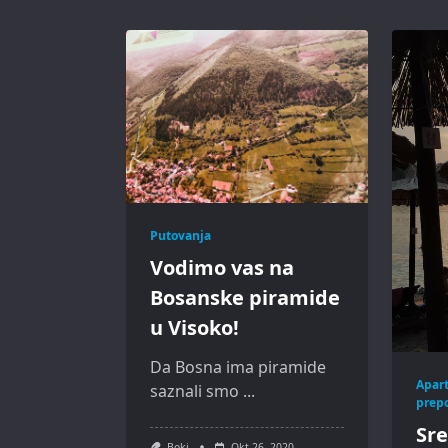
Putovanja
Vodimo vas na
Bosanske piramide
u Visoko!
Da Bosna ima piramide
Apar
saznali smo
...
prep
Sre
Boki
Okt 26, 2020