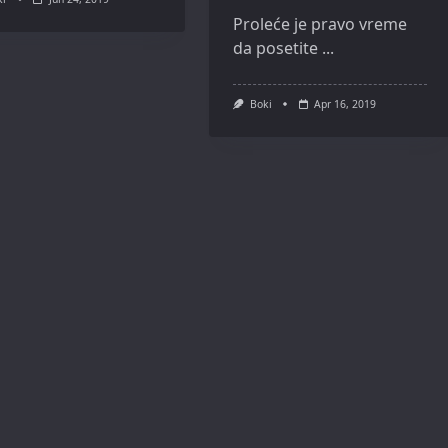
Proleće je pravo vreme
da posetite
...
Boki
Apr 16, 2019