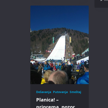
Dešavanja
Putovanja
Smeštaj
Planica! –
priprema, pozor,