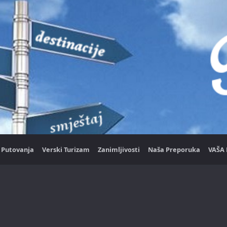
Putovanja
Verski Turizam
Zanimljivosti
Naša Preporuka
VAŠA 