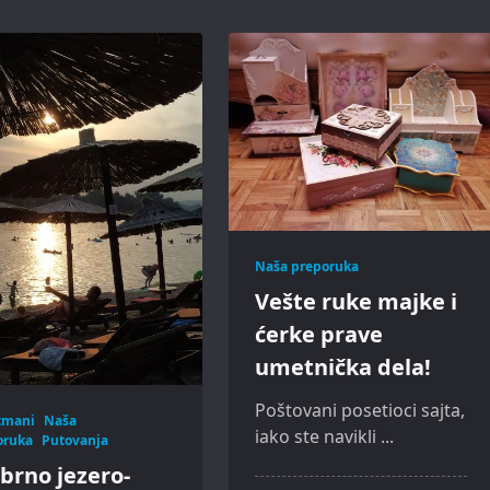
Naša preporuka
Vešte ruke majke i
ćerke prave
umetnička dela!
Poštovani posetioci sajta,
tmani
Naša
iako ste navikli
...
oruka
Putovanja
brno jezero-