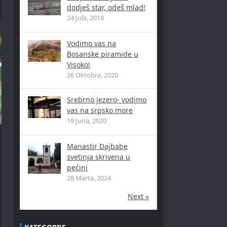
dodješ star, odeš mlad!
24 Jula, 2018
Vodimo vas na
Bosanske piramide u
Visoko!
26 Oktobra, 2020
Srebrno jezero- vodimo
vas na srpsko more
19 Juna, 2020
Manastir Dajbabe
svetinja skrivena u
pećini
28 Marta, 2024
Next »