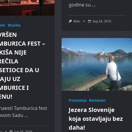
godine su
...
Boki
Sep 24, 2019
rti
Muzika
VRŠEN
MBURICA FEST –
KIŠA NIJE
REČILA
SETIOCE DA U
VAJU UZ
MBURICE I
ENU!
Putovanja
Restorani
aesti Tamburica fest
Jezera Slovenije
ovom Sadu
...
koja ostavljaju bez
daha!
ki
Jun 24, 2019