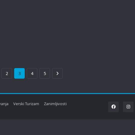
2
3
4
5
vanja
Verski Turizam
Zanimljivosti