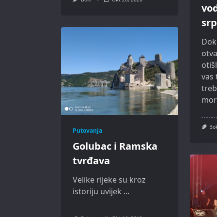
vo
sr
Dok
otva
otiš
vas
tre
mor
Bo
Putovanja
Golubac i Ramska
tvrđava
Velike rijeke su kroz
istoriju uvijek
...