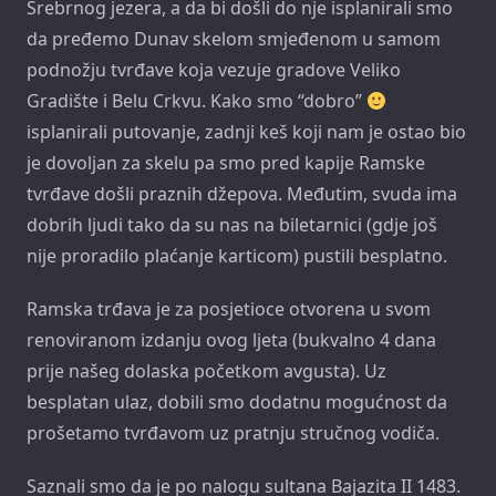
Srebrnog jezera, a da bi došli do nje isplanirali smo
da pređemo Dunav skelom smjeđenom u samom
podnožju tvrđave koja vezuje gradove Veliko
Gradište i Belu Crkvu. Kako smo “dobro”
isplanirali putovanje, zadnji keš koji nam je ostao bio
je dovoljan za skelu pa smo pred kapije Ramske
tvrđave došli praznih džepova. Međutim, svuda ima
dobrih ljudi tako da su nas na biletarnici (gdje još
nije proradilo plaćanje karticom) pustili besplatno.
Ramska trđava je za posjetioce otvorena u svom
renoviranom izdanju ovog ljeta (bukvalno 4 dana
prije našeg dolaska početkom avgusta). Uz
besplatan ulaz, dobili smo dodatnu mogućnost da
prošetamo tvrđavom uz pratnju stručnog vodiča.
Saznali smo da je po nalogu sultana Bajazita II 1483.