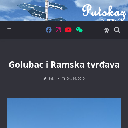
Skip
to
content
Golubac i Ramska tvrđava
Boki
Okt 16, 2019