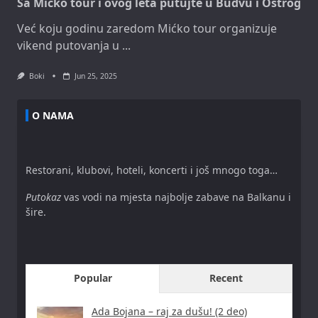
Sa Mićko tour i ovog leta putujte u Budvu i Ostrog
Već koju godinu zaredom Mićko tour organizuje
vikend putovanja u
...
Boki
Jun 25, 2025
O NAMA
Restorani, klubovi, hoteli, koncerti i još mnogo toga…
Putokaz
vas vodi na mjesta najbolje zabave na Balkanu i
šire.
Popular
Recent
Ada Bojana – raj za dušu! (2 deo)