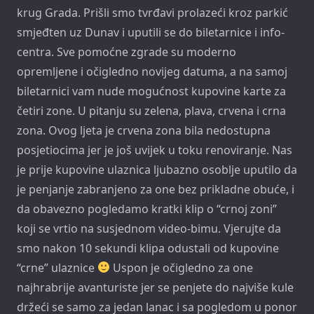
krug Grada. Prišli smo tvrđavi prolazeći kroz parkić
smjeđten uz Dunav i uputili se do biletarnice i info-
centra. Sve pomoćne zgrade su moderno
opremljene i očigledno novijeg datuma, a na samoj
biletarnici vam nude mogućnost kupovine karte za
četiri zone. U pitanju su zelena, plava, crvena i crna
zona. Ovog ljeta je crvena zona bila nedostupna
posjetiocima jer je još uvijek u toku renoviranje. Nas
je prije kupovine ulaznica ljubazno osoblje uputilo da
je penjanje zabranjeno za one bez prikladne obuće, i
da obavezno pogledamo kratki klip o “crnoj zoni”
koji se vrtio na susjednom video-bimu. Vjerujte da
smo nakon 10 sekundi klipa odustali od kupovine
“crne” ulaznice
Uspon je očigledno za one
najhrabrije avanturiste jer se penjete do najviše kule
držeći se samo za jedan lanac i sa pogledom u ponor