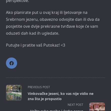
perspektive.
Ako planirate put u ovaj kraj ili ljetovanje na
Srebrnom jezeru, obavezno odvojite dan ili dva da
posjetite ove dvije prekrasne tvrđave koje će vam
oduzeti dah kad ih ugledate.
Putujte i pratite vaš Putokaz! <3
<span
PREVIOUS POST
class="nav-
Vinkovačke jeseni, ko vas nije vidio ne
subtitle
zna šta je propustio
screen-
NEXT POST
reader-