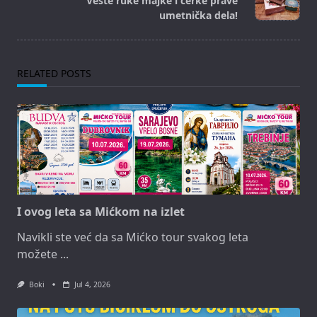
Vešte ruke majke i ćerke prave
text">Page</span>
umetnička dela!
RELATED POSTS
I ovog leta sa Mićkom na izlet
Navikli ste već da sa Mićko tour svakog leta
možete
...
Boki
Jul 4, 2026