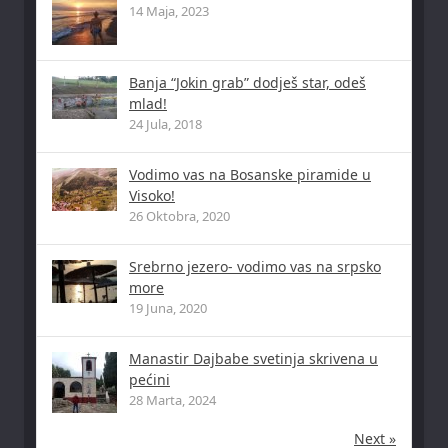
14 Maja, 2023
Banja “Jokin grab” dodješ star, odeš
mlad!
24 Jula, 2018
Vodimo vas na Bosanske piramide u
Visoko!
26 Oktobra, 2020
Srebrno jezero- vodimo vas na srpsko
more
19 Juna, 2020
Manastir Dajbabe svetinja skrivena u
pećini
28 Marta, 2024
Next »