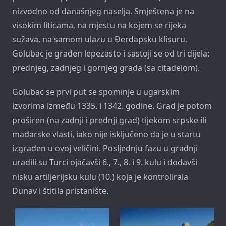
nizvodno od današnjeg naselja. Smještena je na
visokim liticama, na mjestu na kojem se rijeka
sužava, na samom ulazu u Đerdapsku klisuru.
Golubac je građen lepezasto i sastoji se od tri dijela:
prednjeg, zadnjeg i gornjeg grada (sa citadelom).
Golubac se prvi put se spominje u ugarskim
izvorima između 1335. i 1342. godine. Grad je potom
proširen (na zadnji i prednji grad) tijekom srpske ili
mađarske vlasti, iako nije isključeno da je u startu
izgrađen u ovoj veličini. Posljednju fazu u gradnji
uradili su Turci ojačavši 6., 7., 8. i 9. kulu i dodavši
nisku artiljerijsku kulu (10.) koja je kontrolirala
Dunav i štitila pristanište.