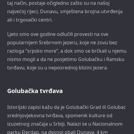
taj način, postaje očigledno zašto su na našoj
najvećoj rijeci, Dunavu, smještena brojna utvrđenja
ali i trgovački centri.
Ljeto smo ove godine odlučili provesti na sve
popularnijem Srebrnom jezeru, koje ne zovu bez
razloga “srpsko more”, a dok smo se brčkali u njemu
nismo mogli a da ne posjetimo Golubačku i Ramsku
tvrđavu, koje su u neposrednoj blizini jezera.
Golubačka tvrđava
Istorijski zapisi kažu da je Golubački Grad ili Golubac
srednjovjekovna tvrđava, spomenik kulture od
izuzetnog značaja u Srbiji. Nalazi se u Nacionalnom
parku Đerdap, na desnoj obali Dunava, 4 km