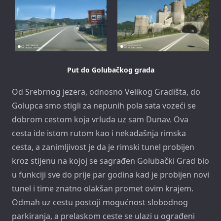
Put do Golubačkog grada
Od Srebrnog jezera, odnosno Velikog Gradišta, do
Golupca smo stigli za nepunih pola sata vozeći se
dobrom cestom koja vrluda uz sam Dunav. Ova
cesta ide istom rutom kao i nekadašnja rimska
cesta, a zanimljivost je da je rimski tunel probijen
kroz stijenu na kojoj se sagrađen Golubački Grad bio
u funkciji sve do prije par godina kad je probijen novi
tunel i time znatno olakšan promet ovim krajem.
Odmah uz cestu postoji mogućnost slobodnog
parkiranja, a prelaskom ceste se ulazi u ograđeni