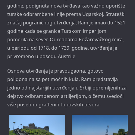
godine, podignuta nova tvrđava kao važno uporište
turske odbrambene linije prema Ugarskoj. Strateški
značaj pograničnog utvrđenja, Ram je imao do 1521.
godine kada se granica Turskom imperijom
pomerila na sever. Odredbama Požarevačkog mira,
u periodu od 1718. do 1739. godine, utvrđenje je
privremeno u posedu Austrije.
Osnova utvrđenja je pravougaona, gotovo
poligonalna sa pet moćnih kula. Ram predstavlja
jedno od najstarijih utvrđenja u Srbiji opremljenih za
dejstvo odbrambenom artiljerijom, o čemu svedoči
više posebno građenih topovskih otvora.