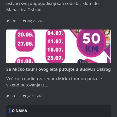
ostvari svoj dugogodišnji san i ode biciklom do
Manastira Ostrog.
Boki
Aug 25, 2025
Sa Mićko tour i ovog leta putujte u Budvu i Ostrog
Već koju godinu zaredom Mićko tour organizuje
vikend putovanja u
...
Boki
Jun 25, 2025
O NAMA