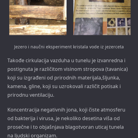
Jezero i naučni eksperiment kristala vode iz jezerceta
Takođe cirkulacija vazduha u tunelu je izvanredna i
postignuta je različitom visinom stropova (tavanica)
koji su izgrađeni od prirodnih materijala,šljunka,
kamena, gline, koji su uzrokovali različit potisak i
prirodnu ventilaciju.
Koncentracija negativnih jona, koji čiste atmosferu
od bakterija i virusa, je nekoliko desetina viša od
prosečne i to objašnjava blagotvoran uticaj tunela
na ljudski organizam.