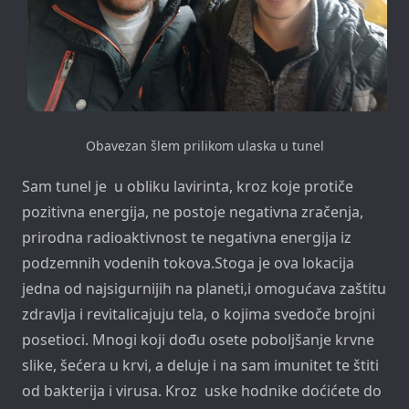
Obavezan šlem prilikom ulaska u tunel
Sam tunel je u obliku lavirinta, kroz koje protiče
pozitivna energija, ne postoje negativna zračenja,
prirodna radioaktivnost te negativna energija iz
podzemnih vodenih tokova.Stoga je ova lokacija
jedna od najsigurnijih na planeti,i omogućava zaštitu
zdravlja i revitalicajuju tela, o kojima svedoče brojni
posetioci. Mnogi koji dođu osete poboljšanje krvne
slike, šećera u krvi, a deluje i na sam imunitet te štiti
od bakterija i virusa. Kroz uske hodnike doćićete do