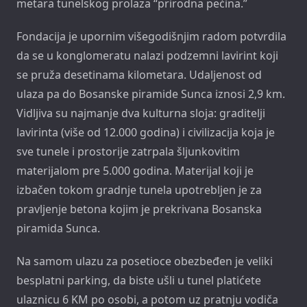
metara tunelskog prolaza “prirodna pećina.”
Fondacija je upornim višegodišnjim radom potvrdila
da se u konglomeratu nalazi podzemni lavirint koji
se pruža desetinama kilometara. Udaljenost od
ulaza pa do Bosanske piramide Sunca iznosi 2,9 km.
Vidljiva su najmanje dva kulturna sloja: graditelji
lavirinta (više od 12.000 godina) i civilizacija koja je
sve tunele i prostorije zatrpala šljunkovitim
materijalom pre 5.000 godina. Materijal koji je
izbačen tokom gradnje tunela upotrebljen je za
pravljenje betona kojim je prekrivana Bosanska
piramida Sunca.
Na samom ulazu za posetioce obezbeđen je veliki
besplatni parking, da biste ušli u tunel platićete
ulaznicu 6 KM po osobi, a potom uz pratnju vodiča