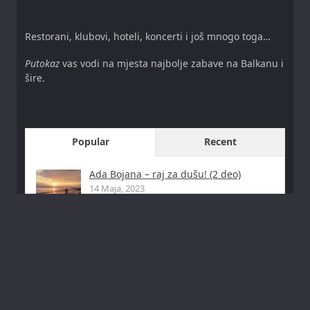
Restorani, klubovi, hoteli, koncerti i još mnogo toga…
Putokaz
vas vodi na mjesta najbolje zabave na Balkanu i
šire.
Popular
Recent
Ada Bojana – raj za dušu! (2 deo)
14 Maja, 2023
Banja “Jokin grab” dodješ star, odeš
mlad!
24 Jula, 2018
Vodimo vas na Bosanske piramide u