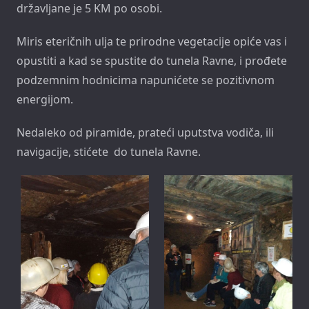
državljane je 5 KM po osobi.
Miris eteričnih ulja te prirodne vegetacije opiće vas i
opustiti a kad se spustite do tunela Ravne, i prođete
podzemnim hodnicima napunićete se pozitivnom
energijom.
Nedaleko od piramide, prateći uputstva vodiča, ili
navigacije, stićete do tunela Ravne.