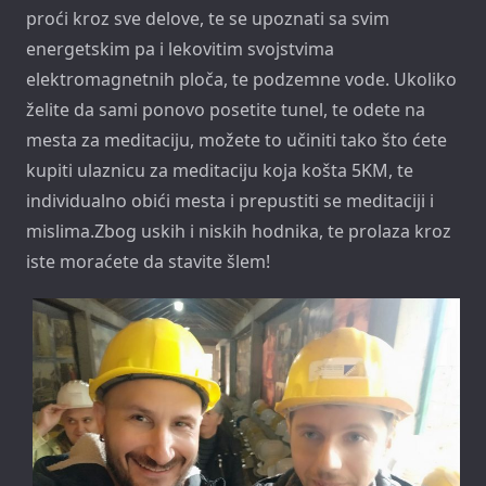
proći kroz sve delove, te se upoznati sa svim
energetskim pa i lekovitim svojstvima
elektromagnetnih ploča, te podzemne vode. Ukoliko
želite da sami ponovo posetite tunel, te odete na
mesta za meditaciju, možete to učiniti tako što ćete
kupiti ulaznicu za meditaciju koja košta 5KM, te
individualno obići mesta i prepustiti se meditaciji i
mislima.Zbog uskih i niskih hodnika, te prolaza kroz
iste moraćete da stavite šlem!