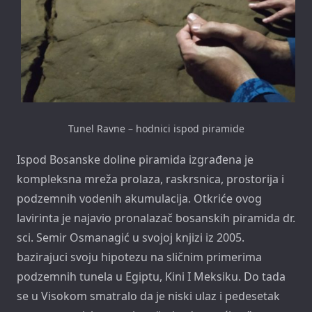
Tunel Ravne – hodnici ispod piramide
Ispod Bosanske doline piramida izgrađena je
kompleksna mreža prolaza, raskrsnica, prostorija i
podzemnih vodenih akumulacija. Otkriće ovog
lavirinta je najavio pronalazač bosanskih piramida dr.
sci. Semir Osmanagić u svojoj knjizi iz 2005.
bazirajuci svoju hipotezu na sličnim primerima
podzemnih tunela u Egiptu, Kini I Meksiku. Do tada
se u Visokom smatralo da je niski ulaz i pedesetak