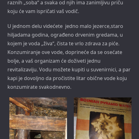
raznih „soba“ a svaka od njih ima zanimljivu priču
koju će vam ispričati vaš vodič.
U jednom delu videćete jedno malo jezerce,staro
hiljadama godina, ograđeno drvenim gredama, u
kojem je voda „živa“, čista te vrlo zdrava za piće.
Konzumiranje ove vode, doprineće da se osećate
bolje, a vaš organizam će doživeti jednu
revitalizaviju. Vodu možete kupiti u suvenirnici, a par
kapi je dovoljno da pročistite litar obične vode koju
konzumirate svakodnevno.