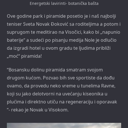
Energetski lavirinti- botanička bašta
Ove godine park i piramide posetio je i naš najbolji
teniser Sveta Novak Đoković sa roditeljima a potom i
suprugom te meditirao na Visočici, kako bi „napunio
baterije“ a sudeći po pisanju medija Nole je odlučio
da izgradi hotel u ovom gradu te ljudima približi
„moć“ piramida!
“Bosansku dolinu piramida smatram svojom
drugom kućom. Pozvao bih sve sportiste da dođu
ovamo, da provedu neko vreme u tunelima Ravne,
koji su jako delotvorni na uvećanju kiseonika u
plućima i direktno utiču na regeneraciju i oporavak
“- rekao je Novak u Visokom.