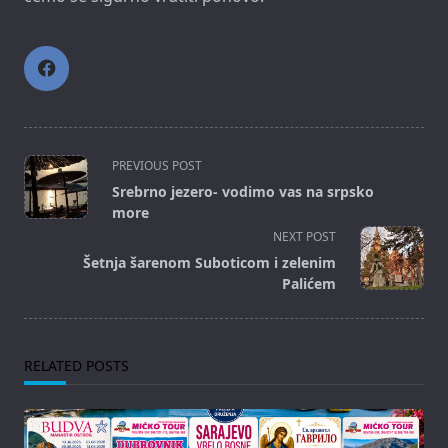
<span
PREVIOUS POST
class="nav-
Srebrno jezero- vodimo vas na srpsko
subtitle
more
screen-
NEXT POST
reader-
Šetnja šarenom Suboticom i zelenim
text">Page</span>
Palićem
RELATED POSTS