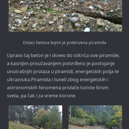
Ostaci betona kojim je prekrivena piramida
Upravo taj beton je i doveo do otkrića ove piramide,
a kasnijim proučavanjem potvrđeno je postojanje
unutrašnjih prolaza u piramidi, energetskih polja te
ultrazvuka.Piramida i tuneli zbog energetskih i
astronomskih fenomena privlače turiste širom
sveta, pa čak i za vreme korone.