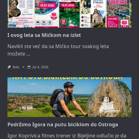
I ovog leta sa Mićkom na izlet
Navikli ste već da sa Mićko tour svakog leta
možete
...
Boki
Jul 4, 2026
Podržimo Igora na putu biciklom do Ostroga
Igor Koprivica fitnes trener iz Bijeljine odlučio je da