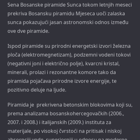
Sena Bosanske piramide Sunca tokom letnjih meseci
prekriva Bosansku piramidu Mjeseca uoči zalaska
sunca pokazujući jasan astronomski odnos između
ove dve piramide.
Ispod piramide su prirodni energetski izvori železna
ploča (elektromegnetizam), podzemni vodeni tokovi
(negativni joni i električno polje), kvarcni kristal,
minerali, prolazi i rezonantne komore tako da
piramida pojačava prirodne izvore energije, te
pozitivno deluje na ljude.
Piramida je prekrivena betonskim blokovima koji su,
prema analizama bosanskohercegovačkih (2006.,
2007. i 2008.) i italijanskih (2009.) instituta za
materijale, po visokoj čvrstoći na pritisak i niskoj
absorpciji vode, superiorniji u odnosu na moderne