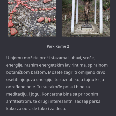
Park Ravne 2
U njemu možete proći stazama ljubavi, sreće,
energije, raznim energetskim lavirintima, spiralnom
botaničkom baštom. Možete zagrliti omiljeno drvo i
osetiti njegovu energiju, te saznati koju tajnu kriju
određene boje. Tu su takođe polja i bine za
meditaciju, i jogu. Koncertna bina sa prirodnim
amfiteatrom, te drugi interesantni sadžaji parka
kako za odrasle tako i za decu.