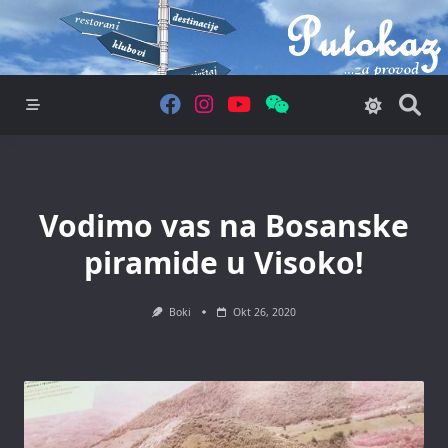
Skip
to
content
Vodimo vas na Bosanske
piramide u Visoko!
Boki
Okt 26, 2020