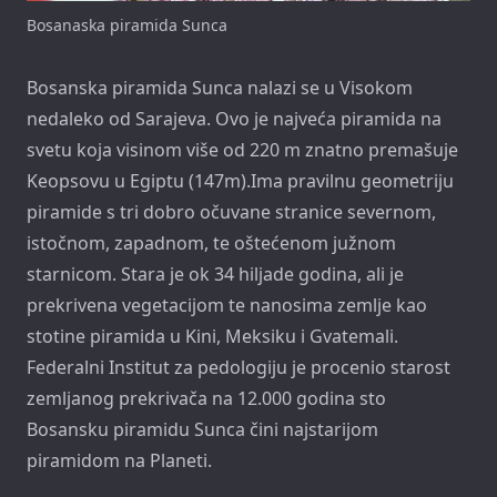
Bosanaska piramida Sunca
Bosanska piramida Sunca nalazi se u Visokom
nedaleko od Sarajeva. Ovo je najveća piramida na
svetu koja visinom više od 220 m znatno premašuje
Keopsovu u Egiptu (147m).Ima pravilnu geometriju
piramide s tri dobro očuvane stranice severnom,
istočnom, zapadnom, te oštećenom južnom
starnicom. Stara je ok 34 hiljade godina, ali je
prekrivena vegetacijom te nanosima zemlje kao
stotine piramida u Kini, Meksiku i Gvatemali.
Federalni Institut za pedologiju je procenio starost
zemljanog prekrivača na 12.000 godina sto
Bosansku piramidu Sunca čini najstarijom
piramidom na Planeti.