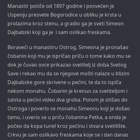
Manastir potiče od 1897 godine i posvećen je
Uspenju presvete Bogorodice u obliku je krsta u
prolazima kroz stenu, a gradio ga je sveti Simeon
Dajbabski koji ga je i sam oslikao freskama.
Boraveći u manastiru Ostrog, Simeona je pronašao
čobanin koji mu je ispričao priču o tome kako mu se
dok je čuvao ovce prikazao svetitelj iz doba Svetog
Save i rekao mu da se njegove mošti nalaze u blizini
Dajbabske gore skrivene u pećini, te da to ispiča
nekom monahu. Čobanin je krenuo za svetiteljom i
zaista u pećini video dva groba. Potom je otišao do
Ostroga i poverio se monahu Simeonu koji je došao
tamo, i uverio se u priču čobanina Petka, a onda je
počeo da kopa tunel kroz pećinu i stvara svetilište.
Crkvu je sam oslikavo freskama koje se i dan danas