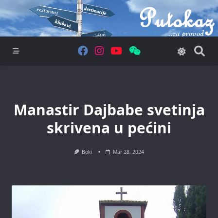
Skip
to
content
Manastir Dajbabe svetinja
skrivena u pećini
Boki
Mar 28, 2024