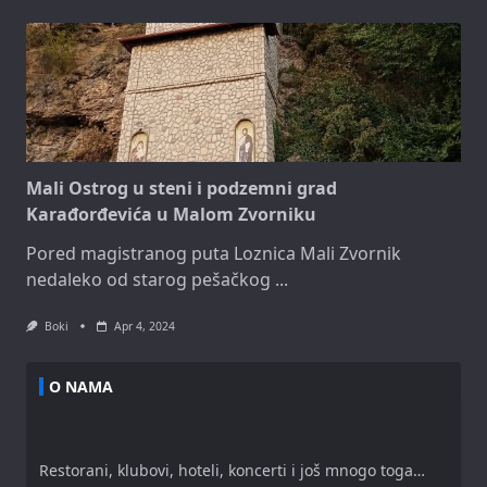
Mali Ostrog u steni i podzemni grad
Karađorđevića u Malom Zvorniku
Pored magistranog puta Loznica Mali Zvornik
nedaleko od starog pešačkog
...
Boki
Apr 4, 2024
O NAMA
Restorani, klubovi, hoteli, koncerti i još mnogo toga…