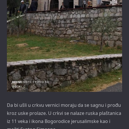
Da bi ušli u crkvu vernici moraju da se sagnu i prođu
kroz uske prolaze. U crkvi se nalaze ruska plaštanica
iz 11 veka i ikona Bogorodice jerusalimske kao i