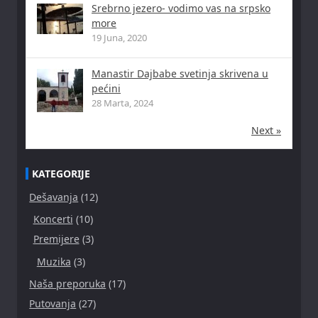
Srebrno jezero- vodimo vas na srpsko
more
19 Juna, 2020
Manastir Dajbabe svetinja skrivena u
pećini
28 Marta, 2024
Next »
KATEGORIJE
Dešavanja
(12)
Koncerti
(10)
Premijere
(3)
Muzika
(3)
Naša preporuka
(17)
Putovanja
(27)