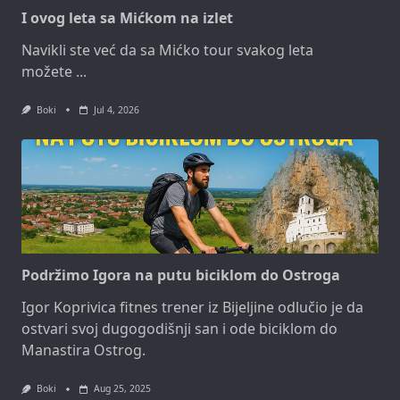
I ovog leta sa Mićkom na izlet
Navikli ste već da sa Mićko tour svakog leta
možete
...
Boki
Jul 4, 2026
Podržimo Igora na putu biciklom do Ostroga
Igor Koprivica fitnes trener iz Bijeljine odlučio je da
ostvari svoj dugogodišnji san i ode biciklom do
Manastira Ostrog.
Boki
Aug 25, 2025