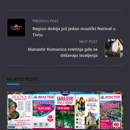
<span
PREVIOUS POST
class="nav-
Region dobija još jedan muzički festival u
subtitle
Tivtu
screen-
NEXT POST
reader-
Manastir Kumanica svetinja gde se
text">Page</span>
dešavaju isceljenja
RELATED POSTS