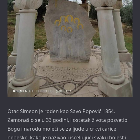
Otac Simeon je rođen kao Savo Popović 1854.
Zamonašio se u 33 godini, i ostatak života posvetio
Bogu i narodu moleći se za ljude u crkvi carice
nebeske, kako je nazivao i isceljujući svaku bolest i