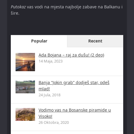
Putokaz
vas vodi na mjesta najbolje zabave na Balkanu i
šire.
Popular
Recent
Ada Bojana – raj za dušu! (2 deo)
14 Maja, 2023
Banja “Jokin grab” dodješ star, odeš
mlad!
24 Jula, 2018
Vodimo vas na Bosanske piramide u
Visoko!
26 Oktobra, 2020