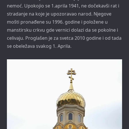
nemoć. Upokojio se 1.aprila 1941, ne dočekavši rat i
stradanje na koje je upozoravao narod. Njegove
mošti pronađene su 1996. godine i položene u
manstirsku crkvu gde vernici dolazi da se pokolne i
celivaju. Proglašen je za svetca 2010 godine i od tada
se obeležava svakog 1. Aprila.