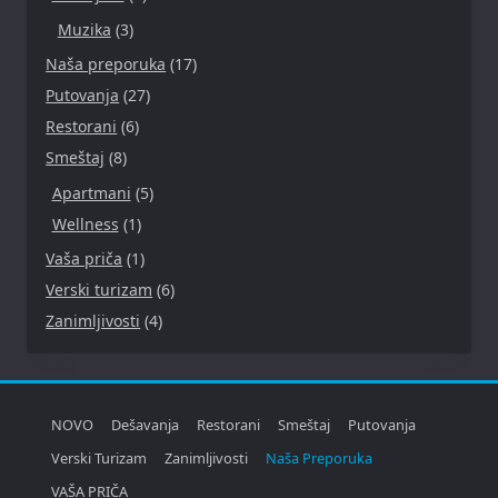
Muzika
(3)
Naša preporuka
(17)
Putovanja
(27)
Restorani
(6)
Smeštaj
(8)
Apartmani
(5)
Wellness
(1)
Vaša priča
(1)
Verski turizam
(6)
Zanimljivosti
(4)
NOVO
Dešavanja
Restorani
Smeštaj
Putovanja
Verski Turizam
Zanimljivosti
Naša Preporuka
VAŠA PRIČA