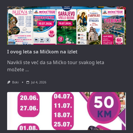
I ovog leta sa Mićkom na izlet
Navikli ste već da sa Mićko tour svakog leta
možete
...
Boki
Jul 4, 2026