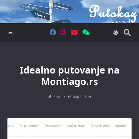
Skip
to
content
Idealno putovanje na
Montiago.rs
Boki
Maj 1, 2019