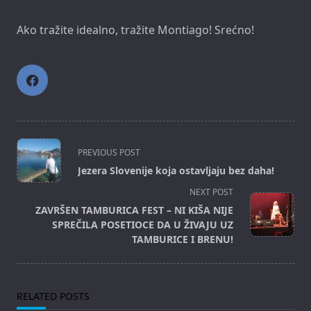
Ako tražite idealno, tražite Montiago! Srećno!
<span
PREVIOUS POST
class="nav-
Jezera Slovenije koja ostavljaju bez daha!
subtitle
NEXT POST
screen-
ZAVRŠEN TAMBURICA FEST – NI KIŠA NIJE
reader-
SPREČILA POSETIOCE DA U ŽIVAJU UZ
text">Page</span>
TAMBURICE I BRENU!
RELATED POSTS