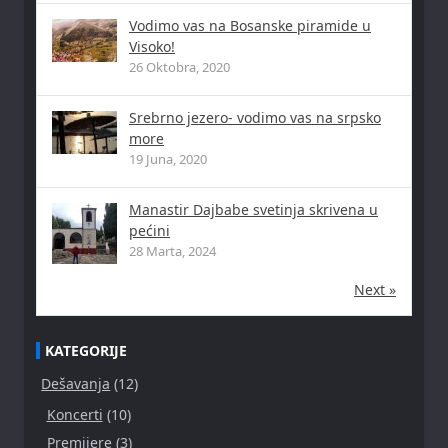
Vodimo vas na Bosanske piramide u
Visoko!
26 Oktobra, 2020
Srebrno jezero- vodimo vas na srpsko
more
19 Juna, 2020
Manastir Dajbabe svetinja skrivena u
pećini
28 Marta, 2024
Next »
KATEGORIJE
Dešavanja
(12)
Koncerti
(10)
Premijere
(3)