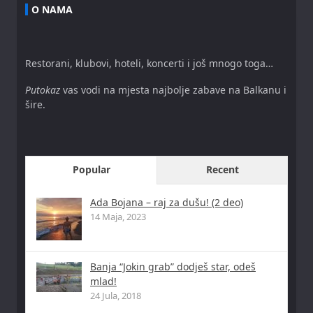
O NAMA
Restorani, klubovi, hoteli, koncerti i još mnogo toga…
Putokaz
vas vodi na mjesta najbolje zabave na Balkanu i
šire.
Popular
Recent
Ada Bojana – raj za dušu! (2 deo)
14 Maja, 2023
Banja “Jokin grab” dodješ star, odeš
mlad!
24 Jula, 2018