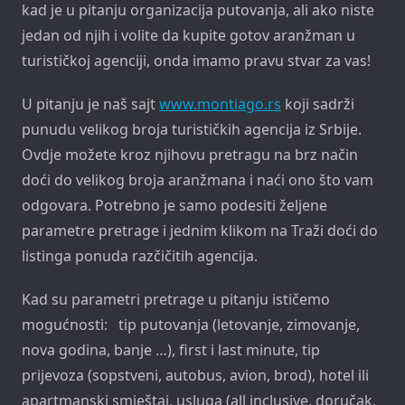
kad je u pitanju organizacija putovanja, ali ako niste
jedan od njih i volite da kupite gotov aranžman u
turističkoj agenciji, onda imamo pravu stvar za vas!
U pitanju je naš sajt
www.montiago.rs
koji sadrži
punudu velikog broja turističkih agencija iz Srbije.
Ovdje možete kroz njihovu pretragu na brz način
doći do velikog broja aranžmana i naći ono što vam
odgovara. Potrebno je samo podesiti željene
parametre pretrage i jednim klikom na Traži doći do
listinga ponuda razčičitih agencija.
Kad su parametri pretrage u pitanju ističemo
mogućnosti: tip putovanja (letovanje, zimovanje,
nova godina, banje …), first i last minute, tip
prijevoza (sopstveni, autobus, avion, brod), hotel ili
apartmanski smještaj, usluga (all inclusive, doručak,