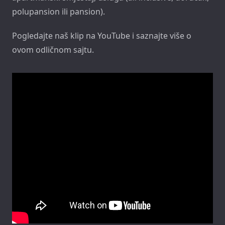
polupansion ili pansion).
Pogledajte naš klip na YouTube i saznajte više o
ovom odličnom sajtu.