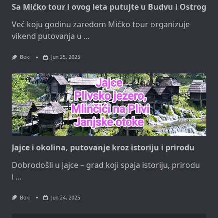
Sa Mićko tour i ovog leta putujte u Budvu i Ostrog
Već koju godinu zaredom Mićko tour organizuje
vikend putovanja u
...
Boki
Jun 25, 2025
Jajce i okolina, putovanje kroz istoriju i prirodu
Dobrodošli u Jajce – grad koji spaja istoriju, prirodu
i
...
Boki
Jun 24, 2025