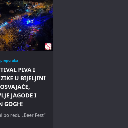
 preporuka
TIVAL PIVA I
IKE U BIJELJINI
 OSVAJAČE,
LJE JAGODE I
N GOGH!
 po redu „Beer Fest”