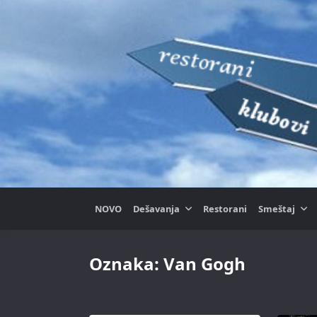
Skip
to
content
NOVO
Dešavanja
Restorani
Smeštaj
Oznaka:
Van Gogh