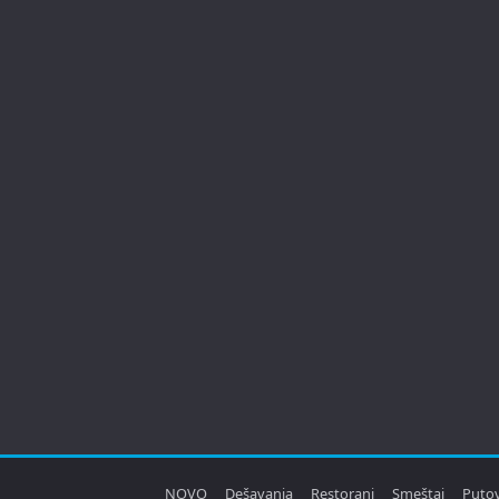
NOVO
Dešavanja
Restorani
Smeštaj
Puto