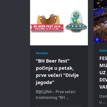
Naša
Koncerti
FES
“BH Beer fest”
MUZ
počinje u petak,
UZ
prve večeri “Divlje
DIV
jagode”
VA
BIJELJINA – Prve večeri
Osmi
trodnevnog “BH
...
u
...