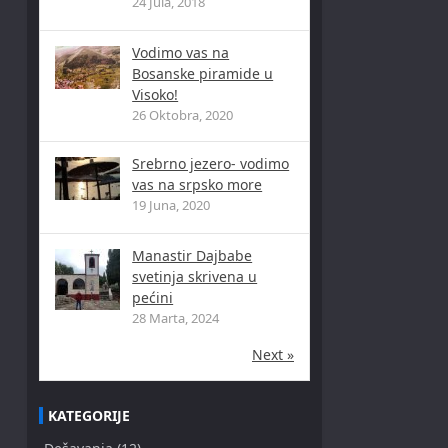
24 Jula, 2018
Vodimo vas na
Bosanske piramide u
Visoko!
26 Oktobra, 2020
Srebrno jezero- vodimo
vas na srpsko more
19 Juna, 2020
Manastir Dajbabe
svetinja skrivena u
pećini
28 Marta, 2024
Next »
KATEGORIJE