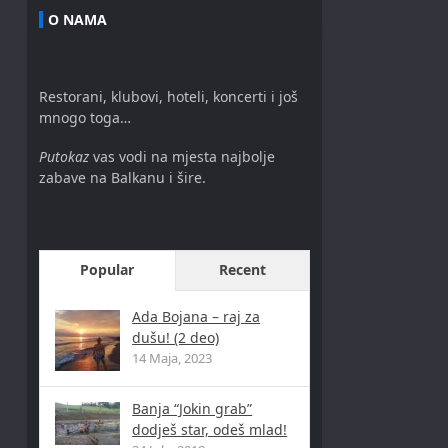
O NAMA
Restorani, klubovi, hoteli, koncerti i još
mnogo toga…
Putokaz
vas vodi na mjesta najbolje
zabave na Balkanu i šire.
Popular
Recent
Ada Bojana – raj za
dušu! (2 deo)
14 Maja, 2023
Banja “Jokin grab”
dodješ star, odeš mlad!