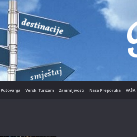
Putovanja
Verski Turizam
Zanimljivosti
Naša Preporuka
VAŠA 