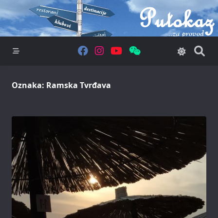
Skip
to
content
Oznaka:
Ramska Tvrđava