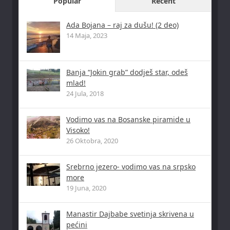
Popular
Recent
Ada Bojana – raj za dušu! (2 deo)
14 Maja, 2023
Banja “Jokin grab” dodješ star, odeš
mlad!
24 Jula, 2018
Vodimo vas na Bosanske piramide u
Visoko!
26 Oktobra, 2020
Srebrno jezero- vodimo vas na srpsko
more
19 Juna, 2020
Manastir Dajbabe svetinja skrivena u
pećini