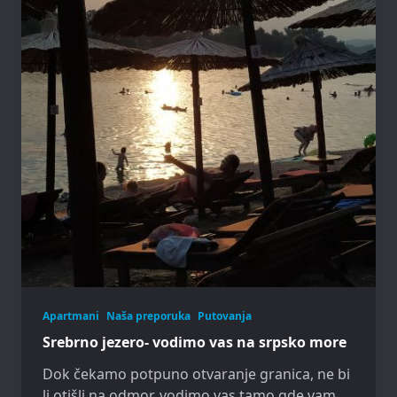
Apartmani
Naša preporuka
Putovanja
Srebrno jezero- vodimo vas na srpsko more
Dok čekamo potpuno otvaranje granica, ne bi
li otišli na odmor, vodimo vas tamo gde vam