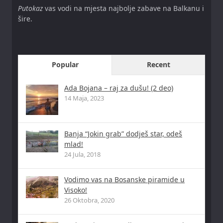
Putokaz
vas vodi na mjesta najbolje zabave na Balkanu i
šire.
Popular
Recent
Ada Bojana – raj za dušu! (2 deo)
14 Maja, 2023
Banja “Jokin grab” dodješ star, odeš
mlad!
24 Jula, 2018
Vodimo vas na Bosanske piramide u
Visoko!
26 Oktobra, 2020