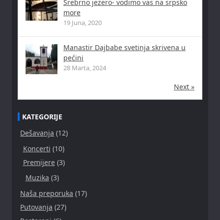
Srebrno jezero- vodimo vas na srpsko
more
19 Juna, 2020
Manastir Dajbabe svetinja skrivena u
pećini
28 Marta, 2024
Next »
KATEGORIJE
Dešavanja
(12)
Koncerti
(10)
Premijere
(3)
Muzika
(3)
Naša preporuka
(17)
Putovanja
(27)