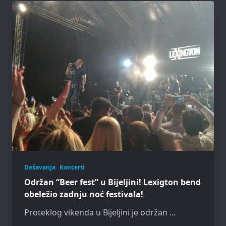
Dešavanja
Koncerti
Održan “Beer fest” u Bijeljini! Lexigton bend
obeležio zadnju noć festivala!
Proteklog vikenda u Bijeljini je održan
...