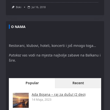
Boki
Jul 16, 2018
O NAMA
Restorani, klubovi, hoteli, koncerti i još mnogo toga…
Putokaz
vas vodi na mjesta najbolje zabave na Balkanu i
šire.
Popular
Recent
Ada Bojana – raj za dušu! (2 deo)
14 Maja, 2023