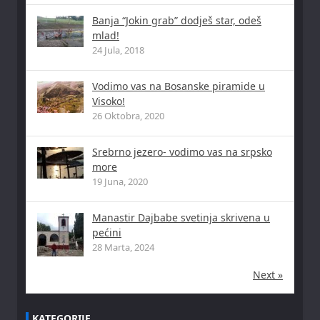
Banja “Jokin grab” dodješ star, odeš
mlad!
24 Jula, 2018
Vodimo vas na Bosanske piramide u
Visoko!
26 Oktobra, 2020
Srebrno jezero- vodimo vas na srpsko
more
19 Juna, 2020
Manastir Dajbabe svetinja skrivena u
pećini
28 Marta, 2024
Next »
KATEGORIJE