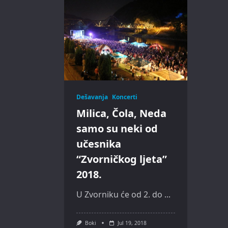
Dešavanja
Koncerti
Milica, Čola, Neda
samo su neki od
učesnika
“Zvorničkog ljeta”
2018.
U Zvorniku će od 2. do
...
Boki
Jul 19, 2018