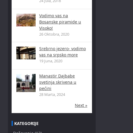
24 Jula, 2018
Vodimo vas na
Bosanske piramide u
Visoko!
26 Oktobra, 2020
Srebrno jezero- vodimo
vas na srpsko more
19 Juna, 2020
Manastir Dajbabe
svetinja skrivena u
pećini
28 Marta, 2024
Next »
KATEGORIJE