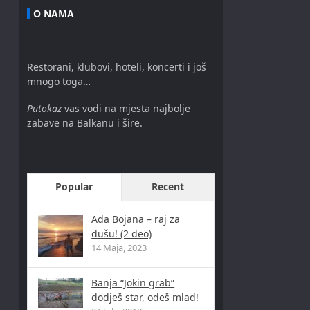
O NAMA
Restorani, klubovi, hoteli, koncerti i još
mnogo toga…
Putokaz
vas vodi na mjesta najbolje
zabave na Balkanu i šire.
Popular
Recent
Ada Bojana – raj za
dušu! (2 deo)
14 Maja, 2023
Banja “Jokin grab”
dodješ star, odeš mlad!