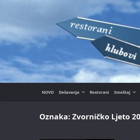
Skip
to
content
NOVO
Dešavanja
Restorani
Smeštaj
Oznaka:
Zvorničko Ljeto 2