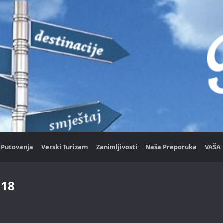
Putovanja
Verski Turizam
Zanimljivosti
Naša Preporuka
VAŠA 
018