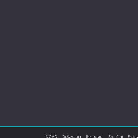
NOVO
Dešavanja
Restorani
Smeštaj
Puto