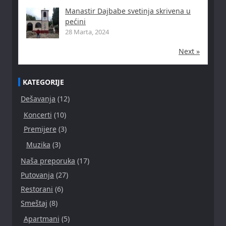
Manastir Dajbabe svetinja skrivena u
pećini
28 Marta, 2024
Next »
KATEGORIJE
Dešavanja
(12)
Koncerti
(10)
Premijere
(3)
Muzika
(3)
Naša preporuka
(17)
Putovanja
(27)
Restorani
(6)
Smeštaj
(8)
Apartmani
(5)