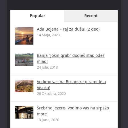
Popular
Recent
Ada Bojana – raj za dušu! (2 deo)
14 Maja, 2023
Banja “Jokin grab” dodješ star, odeš
mlad!
24 Jula, 2018
Vodimo vas na Bosanske piramide u
Visoko!
26 Oktobra, 2020
Srebrno jezero- vodimo vas na srpsko
more
19 Juna, 2020