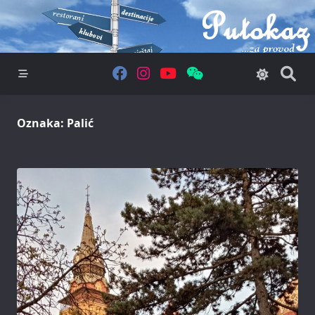
Skip
to
content
Oznaka:
Palić