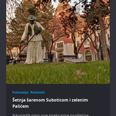
Putovanja
Restorani
Šetnja šarenom Suboticom i zelenim
Palićem
Iskoristili smo ove prekrasne proljećne