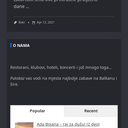
dane
...
Boki
Apr 13, 2021
O NAMA
Restorani, klubovi, hoteli, koncerti i još mnogo toga…
Putokaz
vas vodi na mjesta najbolje zabave na Balkanu i
šire.
Popular
Recent
Ada Bojana – raj za dušu! (2 deo)