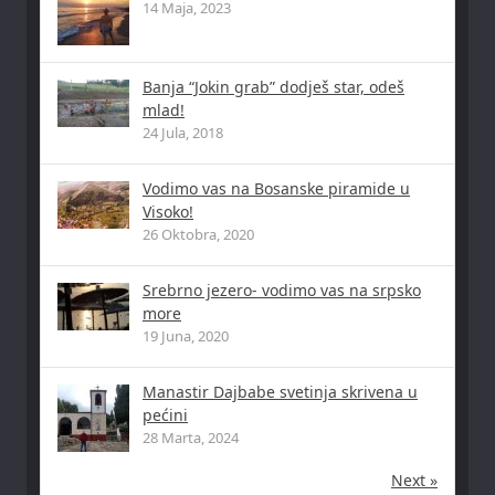
14 Maja, 2023
Banja “Jokin grab” dodješ star, odeš
mlad!
24 Jula, 2018
Vodimo vas na Bosanske piramide u
Visoko!
26 Oktobra, 2020
Srebrno jezero- vodimo vas na srpsko
more
19 Juna, 2020
Manastir Dajbabe svetinja skrivena u
pećini
28 Marta, 2024
Next »