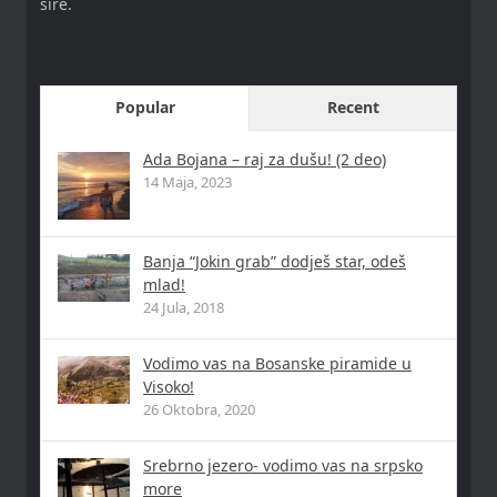
šire.
Popular
Recent
Ada Bojana – raj za dušu! (2 deo)
14 Maja, 2023
Banja “Jokin grab” dodješ star, odeš
mlad!
24 Jula, 2018
Vodimo vas na Bosanske piramide u
Visoko!
26 Oktobra, 2020
Srebrno jezero- vodimo vas na srpsko
more