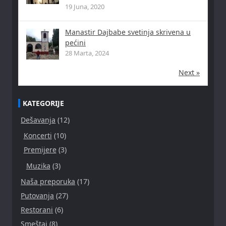
19 Juna, 2020
Manastir Dajbabe svetinja skrivena u
pećini
28 Marta, 2024
Next »
KATEGORIJE
Dešavanja
(12)
Koncerti
(10)
Premijere
(3)
Muzika
(3)
Naša preporuka
(17)
Putovanja
(27)
Restorani
(6)
Smeštaj
(8)