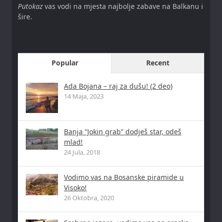
Putokaz
vas vodi na mjesta najbolje zabave na Balkanu i
šire.
Popular
Recent
Ada Bojana – raj za dušu! (2 deo)
14 Maja, 2023
Banja “Jokin grab” dodješ star, odeš
mlad!
24 Jula, 2018
Vodimo vas na Bosanske piramide u
Visoko!
26 Oktobra, 2020