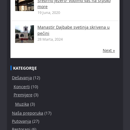
Srebrno jezero- vodimo vas na srpsko
more
19 Juna, 2020
Manastir Dajbabe svetinja skrivena u
pećini
28 Marta, 2024
Next »
KATEGORIJE
Dešavanja
(12)
Koncerti
(10)
Premijere
(3)
Muzika
(3)
Naša preporuka
(17)
Putovanja
(27)
Restorani
(6)