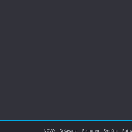
NOVO
Dešavanja
Restorani
Smeštaj
Puto