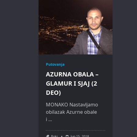
Putovanja
AZURNA OBALA –
GLAMUR I SJAJ (2
DEO)
MONAKO Nastavljamo
obilazak Azurne obale
i
...
Boki
Jun 15, 2018