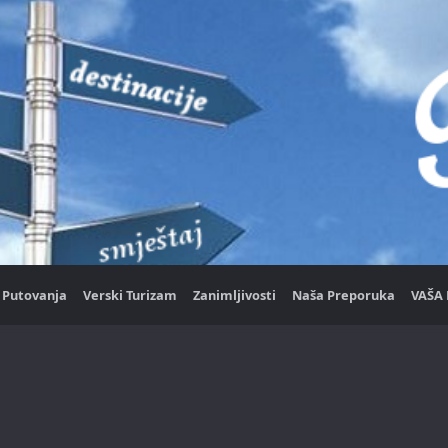
Putovanja
Verski Turizam
Zanimljivosti
Naša Preporuka
VAŠA 