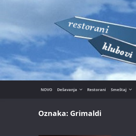
Skip
to
content
NOVO
Dešavanja
Restorani
Smeštaj
Oznaka:
Grimaldi