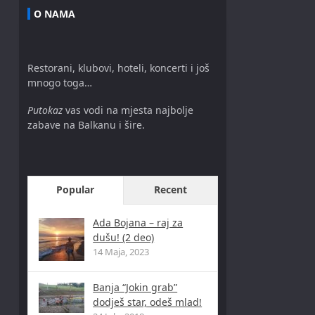
O NAMA
Restorani, klubovi, hoteli, koncerti i još
mnogo toga…
Putokaz
vas vodi na mjesta najbolje
zabave na Balkanu i šire.
Popular
Recent
Ada Bojana – raj za
dušu! (2 deo)
14 Maja, 2023
Banja “Jokin grab”
dodješ star, odeš mlad!