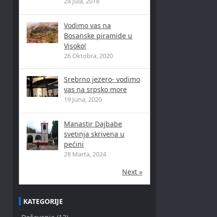
24 Jula, 2018
Vodimo vas na
Bosanske piramide u
Visoko!
26 Oktobra, 2020
Srebrno jezero- vodimo
vas na srpsko more
19 Juna, 2020
Manastir Dajbabe
svetinja skrivena u
pećini
28 Marta, 2024
Next »
KATEGORIJE