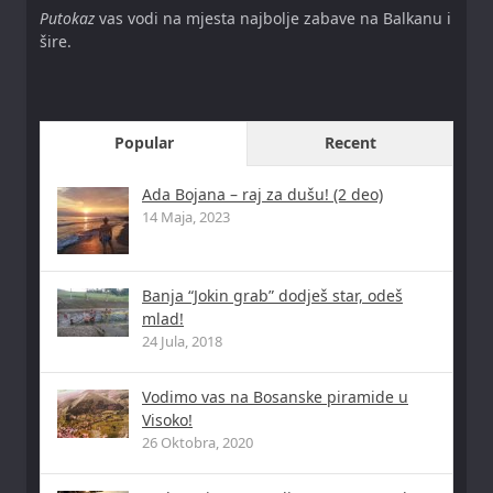
Putokaz
vas vodi na mjesta najbolje zabave na Balkanu i
šire.
Popular
Recent
Ada Bojana – raj za dušu! (2 deo)
14 Maja, 2023
Banja “Jokin grab” dodješ star, odeš
mlad!
24 Jula, 2018
Vodimo vas na Bosanske piramide u
Visoko!
26 Oktobra, 2020