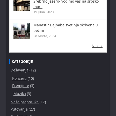
Srebrno jezero- vodimo vas na srpsko
more
19 Juna, 2020
Manastir Dajbabe svetinja skrivena u
pećini
28 Marta, 2024
Next »
KATEGORIJE
Dešavanja
(12)
Koncerti
(10)
Premijere
(3)
Muzika
(3)
Naša preporuka
(17)
Putovanja
(27)