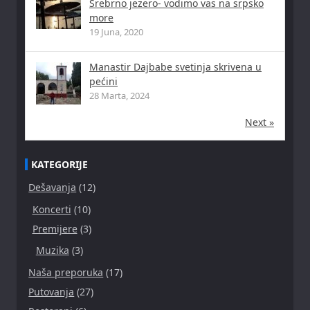
Srebrno jezero- vodimo vas na srpsko
more
19 Juna, 2020
Manastir Dajbabe svetinja skrivena u
pećini
28 Marta, 2024
Next »
KATEGORIJE
Dešavanja
(12)
Koncerti
(10)
Premijere
(3)
Muzika
(3)
Naša preporuka
(17)
Putovanja
(27)