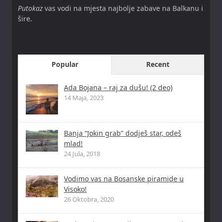
Putokaz
vas vodi na mjesta najbolje zabave na Balkanu i
šire.
Popular
Recent
Ada Bojana – raj za dušu! (2 deo)
14 Maja, 2023
Banja “Jokin grab” dodješ star, odeš
mlad!
24 Jula, 2018
Vodimo vas na Bosanske piramide u
Visoko!
26 Oktobra, 2020