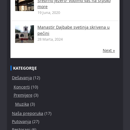
Srebrno jezero- vodimo vas na srpsko
more
19 Juna, 2020
Manastir Dajbabe svetinja skrivena u
pećini
28 Marta, 2024
Next »
KATEGORIJE
Dešavanja
(12)
Koncerti
(10)
Premijere
(3)
Muzika
(3)
Naša preporuka
(17)
Putovanja
(27)
Restorani
(6)