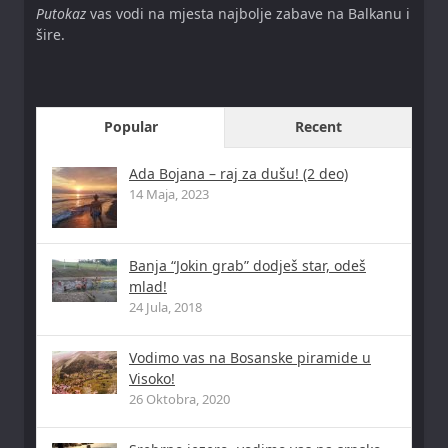
Putokaz
vas vodi na mjesta najbolje zabave na Balkanu i
šire.
Popular
Recent
Ada Bojana – raj za dušu! (2 deo)
14 Maja, 2023
Banja “Jokin grab” dodješ star, odeš
mlad!
24 Jula, 2018
Vodimo vas na Bosanske piramide u
Visoko!
26 Oktobra, 2020