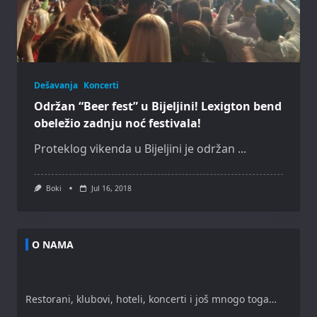
Dešavanja
Koncerti
Održan “Beer fest” u Bijeljini! Lexigton bend
obeležio zadnju noć festivala!
Proteklog vikenda u Bijeljini je održan
...
Boki
Jul 16, 2018
O NAMA
Restorani, klubovi, hoteli, koncerti i još mnogo toga…