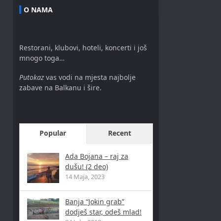
O NAMA
Restorani, klubovi, hoteli, koncerti i još
mnogo toga…
Putokaz
vas vodi na mjesta najbolje
zabave na Balkanu i šire.
Popular
Recent
Ada Bojana – raj za
dušu! (2 deo)
14 Maja, 2023
Banja “Jokin grab”
dodješ star, odeš mlad!