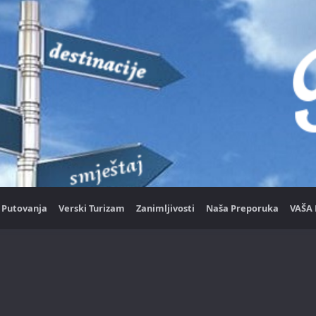
Putovanja
Verski Turizam
Zanimljivosti
Naša Preporuka
VAŠA 