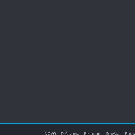
NOVO
Dešavanja
Restorani
Smeštaj
Puto