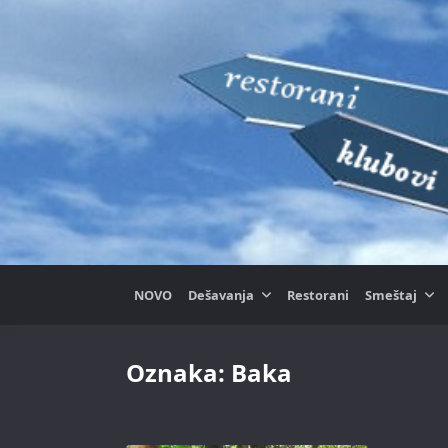
Skip
to
content
NOVO
Dešavanja
Restorani
Smeštaj
Oznaka:
Baka