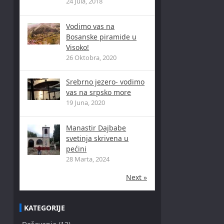
24 Jula, 2018
Vodimo vas na
Bosanske piramide u
Visoko!
26 Oktobra, 2020
Srebrno jezero- vodimo
vas na srpsko more
19 Juna, 2020
Manastir Dajbabe
svetinja skrivena u
pećini
28 Marta, 2024
Next »
KATEGORIJE